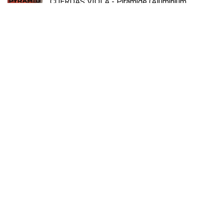
CUERDAS VIOLA - Piramide (Aluminium
139100) (Juego Completo) Medium 14"
€
35.64
APC Instruments CUA100 Cuatro Venezolano
€
185.34
NAVARREZ special dark moon NV142,
concertgitaar 4/4, zwart
€
108.26
Over ons