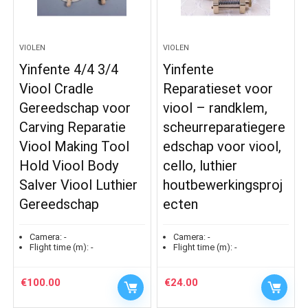
VIOLEN
VIOLEN
Yinfente 4/4 3/4
Yinfente
Viool Cradle
Reparatieset voor
Gereedschap voor
viool – randklem,
Carving Reparatie
scheurreparatiegere
Viool Making Tool
edschap voor viool,
Hold Viool Body
cello, luthier
Salver Viool Luthier
houtbewerkingsproj
Gereedschap
ecten
Camera:
-
Camera:
-
Flight time (m):
-
Flight time (m):
-
€
100.00
€
24.00