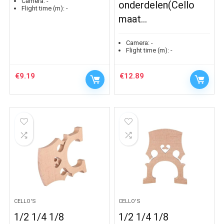
Camera:
-
onderdelen(Cello
Flight time (m):
-
maat…
Camera:
-
Flight time (m):
-
€
9.19
€
12.89
CELLO'S
CELLO'S
1/2 1/4 1/8
1/2 1/4 1/8