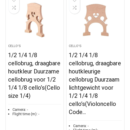
CELLO'S
CELLO'S
1/2 1/4 1/8
1/2 1/4 1/8
cellobrug, draagbare
cellobrug, draagbare
houtkleur Duurzame
houtkleurige
cellobrug voor 1/2
cellobrug Duurzaam
1/4 1/8 cello’s(Cello
lichtgewicht voor
size 1/4)
1/2 1/4 1/8
cello’s(Violoncello
Camera:
-
Code…
Flight time (m):
-
Camera:
-