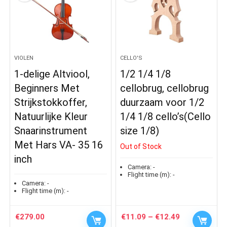
VIOLEN
CELLO'S
1-delige Altviool,
1/2 1/4 1/8
Beginners Met
cellobrug, cellobrug
Strijkstokkoffer,
duurzaam voor 1/2
Natuurlijke Kleur
1/4 1/8 cello’s(Cello
Snaarinstrument
size 1/8)
Met Hars VA‑ 35 16
Out of Stock
inch
Camera:
-
Flight time (m):
-
Camera:
-
Flight time (m):
-
Price
€
279.00
€
11.09
–
€
12.49
range: