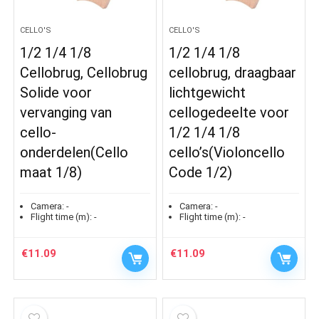
CELLO'S
CELLO'S
1/2 1/4 1/8
1/2 1/4 1/8
Cellobrug, Cellobrug
cellobrug, draagbaar
Solide voor
lichtgewicht
vervanging van
cellogedeelte voor
cello-
1/2 1/4 1/8
onderdelen(Cello
cello’s(Violoncello
maat 1/8)
Code 1/2)
Camera:
-
Camera:
-
Flight time (m):
-
Flight time (m):
-
€
11.09
€
11.09