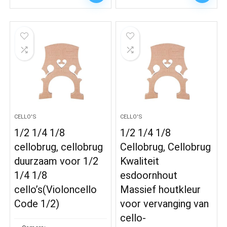
€11.09
through
€12.49
CELLO'S
CELLO'S
1/2 1/4 1/8
1/2 1/4 1/8
cellobrug, cellobrug
Cellobrug, Cellobrug
duurzaam voor 1/2
Kwaliteit
1/4 1/8
esdoornhout
cello’s(Violoncello
Massief houtkleur
Code 1/2)
voor vervanging van
cello-