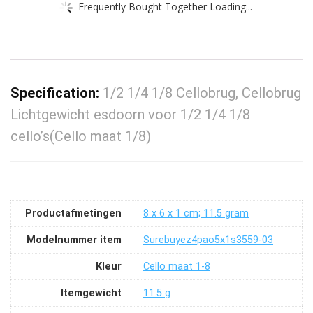
Frequently Bought Together Loading...
Specification:
1/2 1/4 1/8 Cellobrug, Cellobrug
Lichtgewicht esdoorn voor 1/2 1/4 1/8
cello’s(Cello maat 1/8)
Productafmetingen
‎8 x 6 x 1 cm; 11.5 gram
Modelnummer item
‎Surebuyez4pao5x1s3559-03
Kleur
‎Cello maat 1-8
Itemgewicht
‎11.5 g