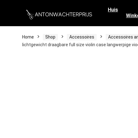
Huis
Wink
Home
Shop
Accessoires
Accessoires an
lichtgewicht draagbare full size violin case langwerpige v