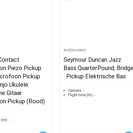
S
ACCESSOIRES
Contact
Seymour Duncan Jazz
on Piezo Pickup
Bass QuarterPound, Bridg
icrofoon Pickup
· Pickup Elektrische Bas
njo Ukulele
Camera:
-
e Gitaar
Flight time (m):
-
on Pickup (Rood)
 (m):
-