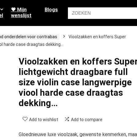
💗 Mijn
Blogs
el
wenslijst
d onderdelen voor contrabas
Vioolzakken en koffers Super
iool harde case draagtas dekking…
Vioolzakken en koffers Supe
lichtgewicht draagbare full
size violin case langwerpige
viool harde case draagtas
dekking…
Add to wishlist
Add to compare
Gloednieuwe luxe vioolzaak, gewenste kenmerken, maa