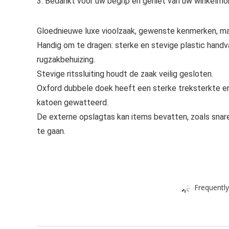
3. Bedankt voor uw begrip en geniet van uw winkelm
Gloednieuwe luxe vioolzaak, gewenste kenmerken, maa
Handig om te dragen: sterke en stevige plastic handv
rugzakbehuizing.
Stevige ritssluiting houdt de zaak veilig gesloten.
Oxford dubbele doek heeft een sterke treksterkte en 
katoen gewatteerd.
De externe opslagtas kan items bevatten, zoals snare
te gaan.
Frequently