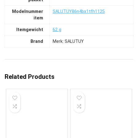
Modelnummer
‎SALUTUY86n4bx1tfh1125
item
Itemgewicht
‎62 g
Brand
Merk: SALUTUY
Related Products