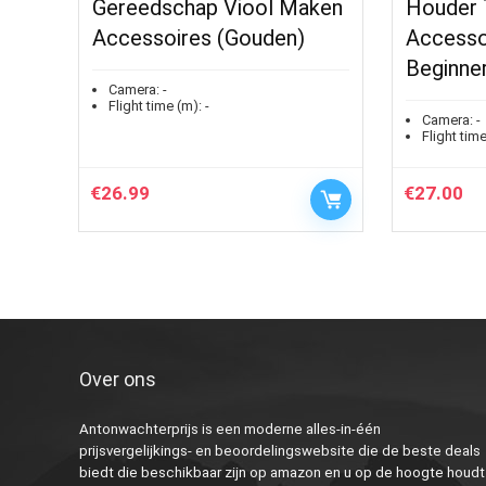
Gereedschap Viool Maken
Houder 
Accessoires (Gouden)
Accesso
Beginne
Camera:
-
Flight time (m):
-
Camera:
-
Flight time
€
26.99
€
27.00
Over ons
Antonwachterprijs is een moderne alles-in-één
prijsvergelijkings- en beoordelingswebsite die de beste deals
biedt die beschikbaar zijn op amazon en u op de hoogte houdt