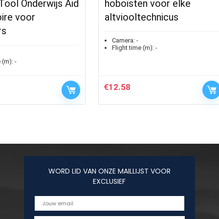
Tool Onderwijs Aid
hoboïsten voor elke
ire voor
altviooltechnicus
rs
Camera:
-
Flight time (m):
-
 (m):
-
€
12.58
WORD LID VAN ONZE MAILLIJST VOOR
EXCLUSIEF