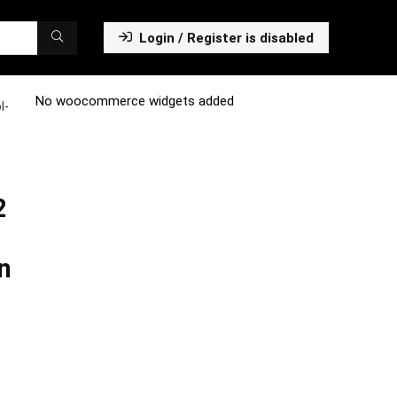
Login / Register is disabled
No woocommerce widgets added
l-
2
n