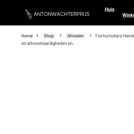
Huis
Wink
Home
Shop
Altviolen
Toetsstickers Handig
en altvioolvaardigheden en…