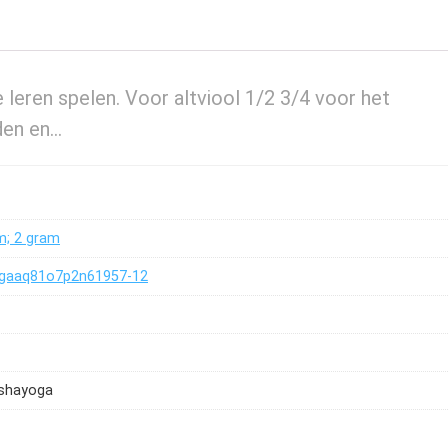
leren spelen. Voor altviool 1/2 3/4 voor het
den en…
cm; 2 gram
gaaq81o7p2n61957-12
shayoga