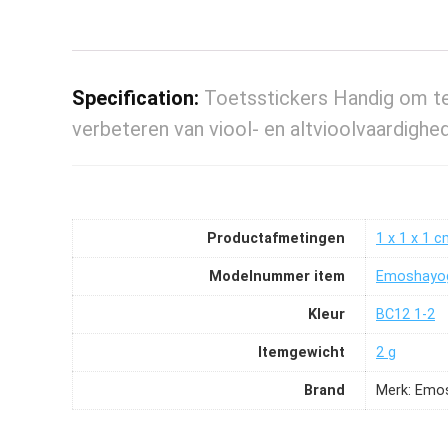
Specification:
Toetsstickers Handig om te 
verbeteren van viool- en altvioolvaardighe
Productafmetingen
‎1 x 1 x 1 
Modelnummer item
‎Emoshayo
Kleur
‎BC12 1-2
Itemgewicht
‎2 g
Brand
Merk: Emo