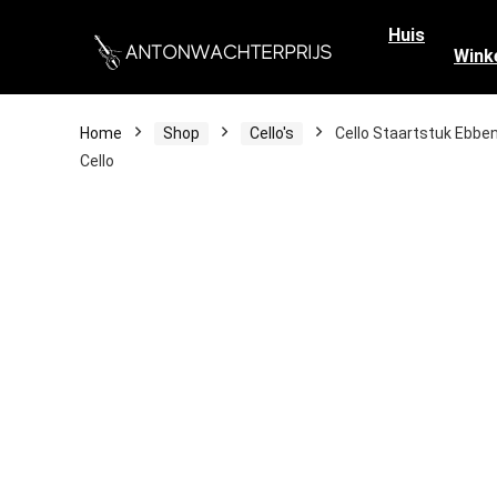
Huis
Wink
Home
Shop
Cello's
Cello Staartstuk Ebbe
Cello