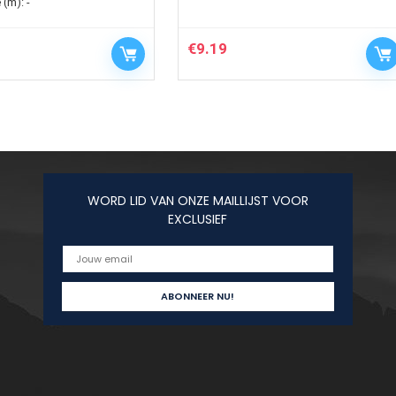
 (m):
-
€
9.19
WORD LID VAN ONZE MAILLIJST VOOR
EXCLUSIEF