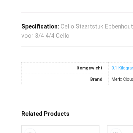
Specification:
Cello Staartstuk Ebbenhout
voor 3/4 4/4 Cello
Itemgewicht
‎0.1 Kilogr
Brand
Merk: Clou
Related Products