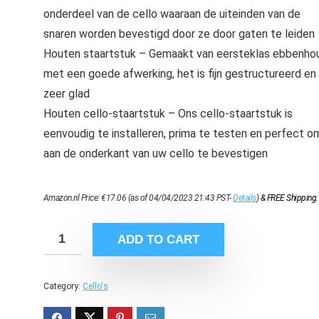
onderdeel van de cello waaraan de uiteinden van de
snaren worden bevestigd door ze door gaten te leiden
Houten staartstuk – Gemaakt van eersteklas ebbenho
met een goede afwerking, het is fijn gestructureerd en
zeer glad
Houten cello-staartstuk – Ons cello-staartstuk is
eenvoudig te installeren, prima te testen en perfect o
aan de onderkant van uw cello te bevestigen
Amazon.nl Price:
€
17.06
(as of 04/04/2023 21:43 PST-
Details
)
&
FREE Shipping
.
ADD TO CART
Category:
Cello's