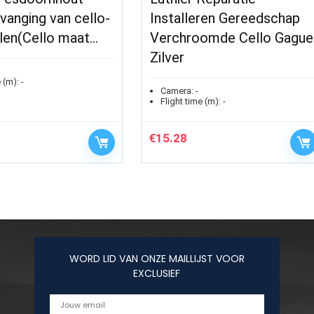
vanging van cello-
Installeren Gereedschap
len(Cello maat…
Verchroomde Cello Gague
Zilver
 (m):
-
Camera:
-
Flight time (m):
-
€
15.28
WORD LID VAN ONZE MAILLIJST VOOR
EXCLUSIEF