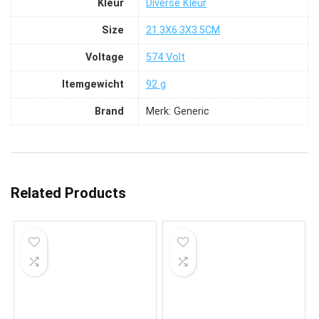
Kleur
‎Diverse Kleur
Size
‎21.3X6.3X3.5CM
Voltage
‎574 Volt
Itemgewicht
‎92 g
Brand
Merk: Generic
Related Products