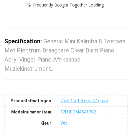
Frequently Bought Together Loading...
Specification:
Generic Mini Kalimba 8 Toetsen
Met Plectrum Draagbare Clear Duim Piano
Acryl Vinger Piano Afrikaanse
Muziekinstrument…
Productafmetingen
‎7 x 5.1 x 1.4 cm; 77 gram
Modelnummer item
‎12LHEOMA5417C2
Kleur
‎Wit