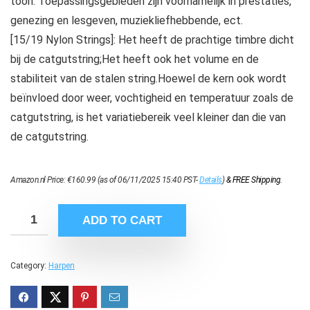
toon. Toepassingsgebieden zijn voornamelijk in prestaties,
genezing en lesgeven, muziekliefhebbende, ect.
[15/19 Nylon Strings]: Het heeft de prachtige timbre dicht
bij de catgutstring;Het heeft ook het volume en de
stabiliteit van de stalen string.Hoewel de kern ook wordt
beïnvloed door weer, vochtigheid en temperatuur zoals de
catgutstring, is het variatiebereik veel kleiner dan die van
de catgutstring.
Amazon.nl Price:
€
160.99
(as of 06/11/2025 15:40 PST-
Details
)
&
FREE Shipping
.
ADD TO CART
Category:
Harpen