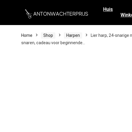
Huis
Wink
Home
Shop
Harpen
Lier harp, 24-snarige
snaren, cadeau voor beginnende…