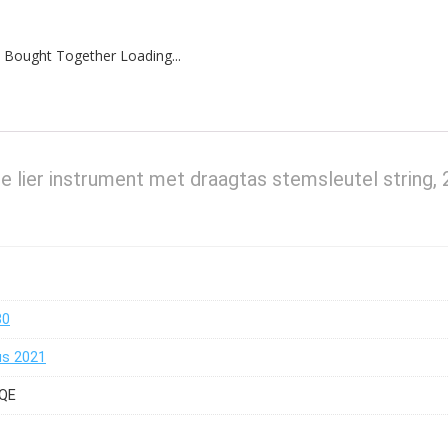
 Bought Together Loading...
ie lier instrument met draagtas stemsleutel string, 
80
us 2021
QE