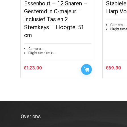
Essenhout – 12 Snaren –
Stabiele
Gestemd in C-majeur –
Harp Vo
Inclusief Tas en 2
Camera:
-
Stemkeys – Hoogte: 51
Flight time
cm
Camera:
-
Flight time (m):
-
€
123.00
€
69.90
Over ons