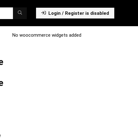
Login / Register is disabled
No woocommerce widgets added
e
e
e