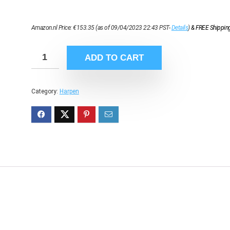
Amazon.nl Price:
€
153.35
(as of 09/04/2023 22:43 PST-
Details
)
&
FREE Shippin
ADD TO CART
Category:
Harpen