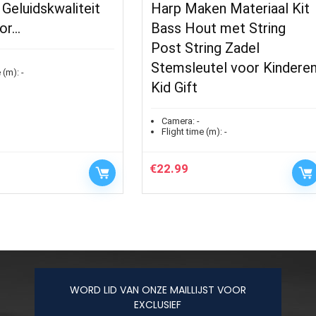
 Geluidskwaliteit
Harp Maken Materiaal Kit
or…
Bass Hout met String
Post String Zadel
Stemsleutel voor Kindere
 (m):
-
Kid Gift
Camera:
-
Flight time (m):
-
€
22.99
WORD LID VAN ONZE MAILLIJST VOOR
EXCLUSIEF