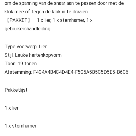
om de spanning van de snaar aan te passen door met de
klok mee of tegen de klok in te draaien.
【PAKKET】– 1 x lier, 1 x stemhamer, 1 x
gebruikershandleiding
Type voorwerp: Lier
Stijl: Leuke hertenkopvorm
Toon: 19 tonen
Afstemming: F4G4A4B4C4D4E4-F5G5A5B5C5D5E5-B6C6
Pakketlijst:
1 x lier
1 x stemhamer