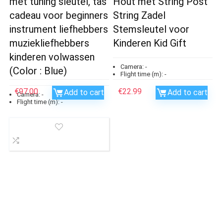
met tuning sleutel, tas
Hout met String Post
cadeau voor beginners
String Zadel
instrument liefhebbers
Stemsleutel voor
muziekliefhebbers
Kinderen Kid Gift
kinderen volwassen
Camera:
-
(Color : Blue)
Flight time (m):
-
€
97.00
€
22.99
Add to cart
Add to cart
Camera:
-
Flight time (m):
-