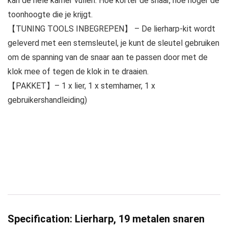
kan de hele kamer vullen. Hoe korter de snaar, hoe hoger de
toonhoogte die je krijgt.
【TUNING TOOLS INBEGREPEN】 – De lierharp-kit wordt
geleverd met een stemsleutel, je kunt de sleutel gebruiken
om de spanning van de snaar aan te passen door met de
klok mee of tegen de klok in te draaien.
【PAKKET】– 1 x lier, 1 x stemhamer, 1 x
gebruikershandleiding)
Specification:
Lierharp, 19 metalen snaren