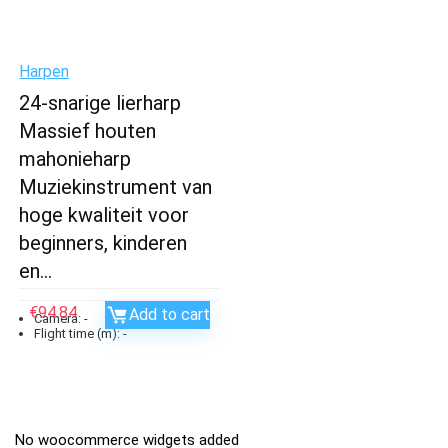
Harpen
24-snarige lierharp
Massief houten
mahonieharp
Muziekinstrument van
hoge kwaliteit voor
beginners, kinderen
en…
€
94.84
Add to cart
Camera:
-
Flight time (m):
-
No woocommerce widgets added