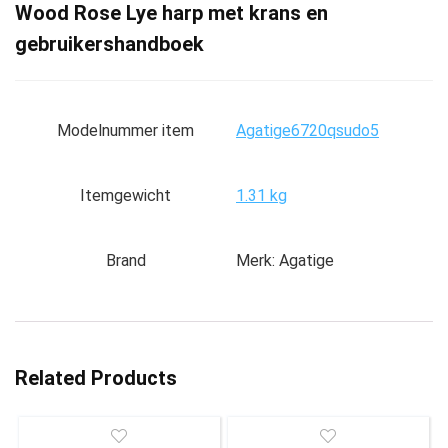
Wood Rose Lye harp met krans en
gebruikershandboek
Modelnummer item
‎Agatige6720qsudo5
Itemgewicht
‎1.31 kg
Brand
Merk: Agatige
Related Products