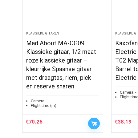
KLASSIEKE GITAREN
KLASSIEKE G
Mad About MA-CG09
Kaxofan
Klassieke gitaar, 1/2 maat
Electric
roze klassieke gitaar –
T02 Map
kleurrijke Spaanse gitaar
Barrel t
met draagtas, riem, pick
Electric
en reserve snaren
Camera:
-
Flight time
Camera:
-
Flight time (m):
-
€
70.26
€
38.19