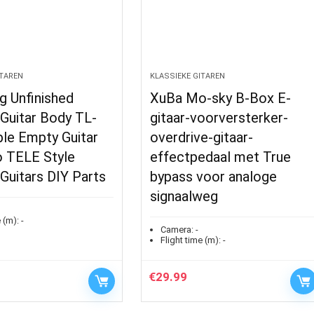
ITAREN
KLASSIEKE GITAREN
g Unfinished
XuBa Mo-sky B-Box E-
 Guitar Body TL-
gitaar-voorversterker-
le Empty Guitar
overdrive-gitaar-
o TELE Style
effectpedaal met True
 Guitars DIY Parts
bypass voor analoge
signaalweg
 (m):
-
Camera:
-
Flight time (m):
-
€
29.99