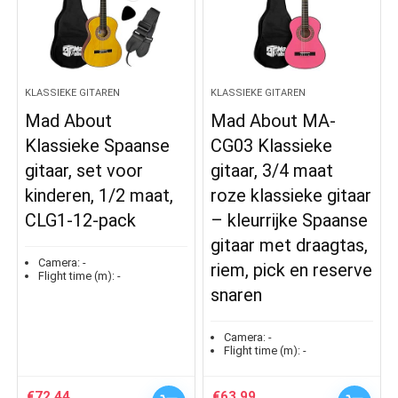
KLASSIEKE GITAREN
KLASSIEKE GITAREN
Mad About
Mad About MA-
Klassieke Spaanse
CG03 Klassieke
gitaar, set voor
gitaar, 3/4 maat
kinderen, 1/2 maat,
roze klassieke gitaar
CLG1-12-pack
– kleurrijke Spaanse
gitaar met draagtas,
Camera:
-
riem, pick en reserve
Flight time (m):
-
snaren
Camera:
-
Flight time (m):
-
€
72.44
€
63.99