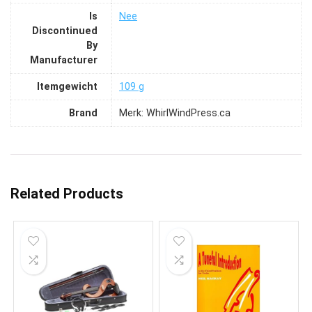
Is
‎Nee
Discontinued
By
Manufacturer
Itemgewicht
‎109 g
Brand
Merk: WhirlWindPress.ca
Related Products