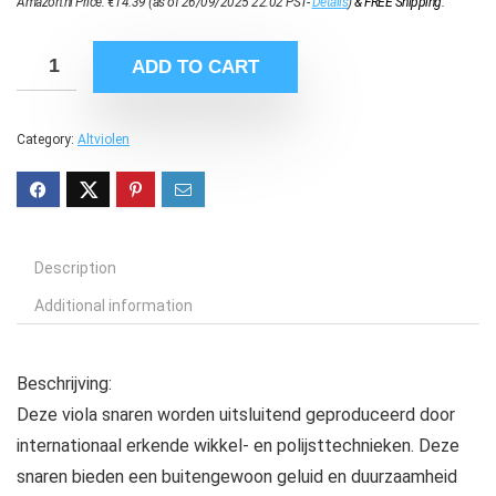
Amazon.nl Price:
€
14.39
(as of 26/09/2025 22:02 PST-
Details
)
&
FREE Shipping
.
ADD TO CART
Category:
Altviolen
Description
Additional information
Beschrijving:
Deze viola snaren worden uitsluitend geproduceerd door
internationaal erkende wikkel- en polijsttechnieken. Deze
snaren bieden een buitengewoon geluid en duurzaamheid