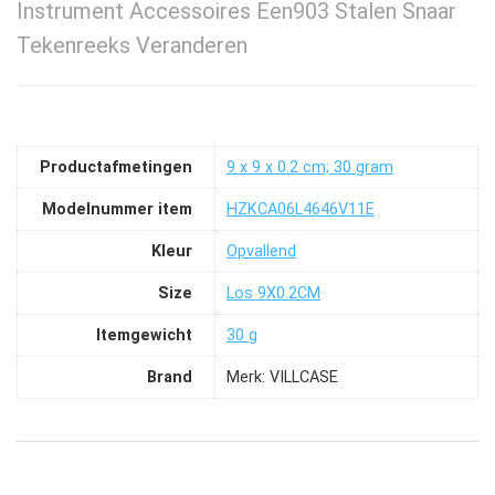
Instrument Accessoires Een903 Stalen Snaar
Tekenreeks Veranderen
Productafmetingen
‎9 x 9 x 0.2 cm; 30 gram
Modelnummer item
‎HZKCA06L4646V11E
Kleur
‎Opvallend
Size
‎Los 9X0.2CM
Itemgewicht
‎30 g
Brand
Merk: VILLCASE